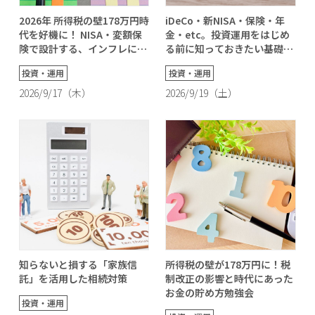
2026年 所得税の壁178万円時
iDeCo・新NISA・保険・年
代を好機に！ NISA・変額保
金・etc。投資運用をはじめ
険で設計する、インフレに負
る前に知っておきたい基礎知
けない「一生困らないお金」
識！
投資・運用
投資・運用
の作り方
2026/9/17（木）
2026/9/19（土）
知らないと損する「家族信
所得税の壁が178万円に！税
託」を活用した相続対策
制改正の影響と時代にあった
お金の貯め方勉強会
投資・運用