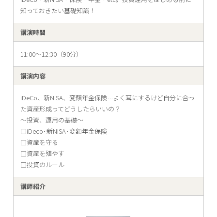
知っておきたい基礎知識！
講演時間
11:00〜12:30（90分）
講演内容
iDeCo、新NISA、変額年金保険…よく耳にするけど自分に合っ
た資産形成ってどうしたらいいの？
～投資、運用の基礎～
□iDeco･新NISA･変額年金保険
□資産を守る
□資産を殖やす
□投資のルール
講師紹介