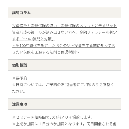
講師コラム
投資信託と変額保険の違い 変額保険のメリットとデメリット
資産形成の第一歩が踏み出せない方へ。金融リテラシーを判定
する「5つの質問と対策」
人生100年時代を想定したお金の話〜投資をする前に知ってお
きたい失敗を回避する法則と優遇税制〜
個別相談
※要予約
※日時については、ご予約の際 担当者にご相談のうえ調整く
ださい。
注意事項
※セミナー開始時間の30分前より開場致します。
※上記参加費は１日分の参加費となります。同日開催される他