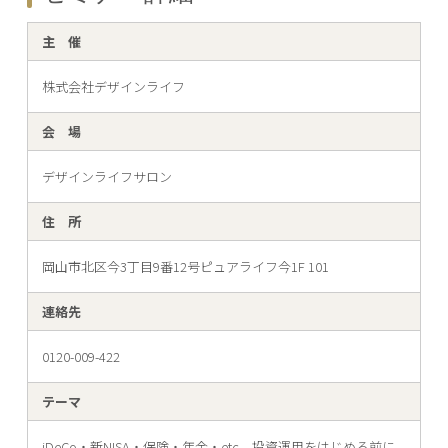
主 催
株式会社デザインライフ
会 場
デザインライフサロン
住 所
岡山市北区今3丁目9番12号ピュアライフ今1F 101
連絡先
0120-009-422
テーマ
iDeCo・新NISA・保険・年金・etc。投資運用をはじめる前に