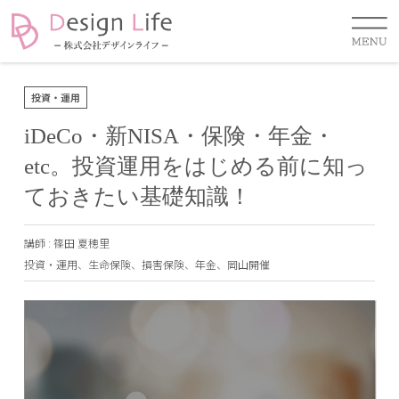
投資・運用
iDeCo・新NISA・保険・年金・
etc。投資運用をはじめる前に知っ
ておきたい基礎知識！
講師 :
篠田 夏穂里
投資・運用
、
生命保険
、
損害保険
、
年金
、
岡山開催