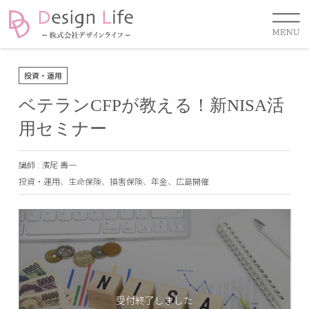
投資・運用
ベテランCFPが教える！新NISA活
用セミナー
講師 :
濱尾 壽一
投資・運用
、
生命保険
、
損害保険
、
年金
、
広島開催
受付終了しました