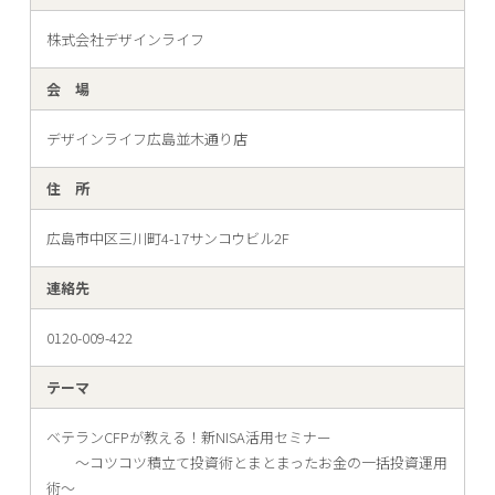
株式会社デザインライフ
会 場
デザインライフ広島並木通り店
住 所
広島市中区三川町4-17サンコウビル2F
連絡先
0120-009-422
テーマ
ベテランCFPが教える！新NISA活用セミナー
〜コツコツ積立て投資術とまとまったお金の一括投資運用
術〜