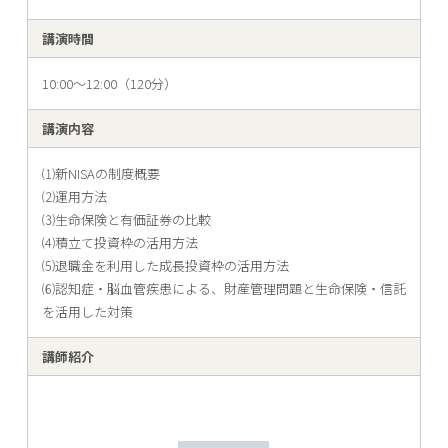
講演時間
10:00～12:00（120分）
講演内容
⑴新NISAの制度概要
⑵運用方法
⑶生命保険と有価証券の比較
⑷積立て投資枠の活用方法
⑸退職金を利用した成長投資枠の活用方法
⑹認知症・脳血管疾患による、財産管理問題と生命保険・信託
を活用した対策
講師紹介