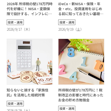
2026年 所得税の壁178万円時
iDeCo・新NISA・保険・年
代を好機に！ NISA・変額保
金・etc。投資運用をはじめ
険で設計する、インフレに負
る前に知っておきたい基礎知
けない「一生困らないお金」
識！
投資・運用
投資・運用
の作り方
2026/9/17（木）
2026/9/19（土）
知らないと損する「家族信
所得税の壁が178万円に！税
託」を活用した相続対策
制改正の影響と時代にあった
お金の貯め方勉強会
投資・運用
投資・運用
2026/8/29（土）